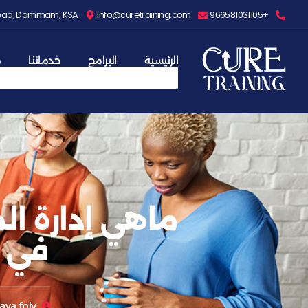
 Road, Dammam, KSA
info@curetraining.com
+966581031105
الرئيسية
البرامج
خدماتنا
م
ماهي إدارة ال
في 
aya foly