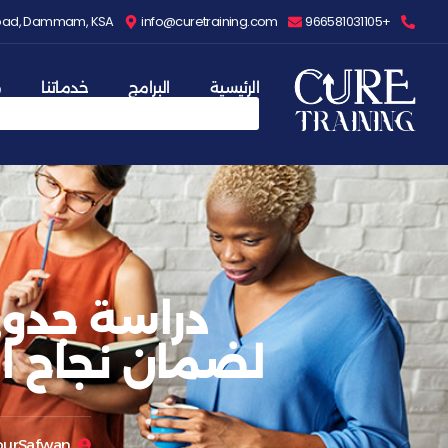
 Road, Dammam, KSA
info@curetraining.com
+966581031105
الرئيسية
البرامج
خدماتنا
م
دراسة جدوى
لضمان نجاح ا
urSafwan