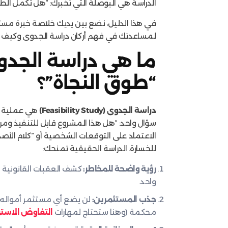
الدراسة هي البوصلة التي تخبرك: “هل تكمل الطري
في هذا الدليل، نضع بين يديك خلاصة خبرة مست
لمساعدتك في فهم أركان دراسة الجدوى وكيف تخ
ما هي دراسة الجدو
“طوق النجاة”؟
دراسة الجدوى (Feasibility Study)
هي عملية تح
سؤال واحد: “هل هذا المشروع قابل للتنفيذ ومربح
الاعتماد على التوقعات الشخصية أو “كلام الأص
للخسارة. الدراسة الحقيقية تمنحك:
رؤية واضحة للمخاطر:
كشف العقبات القانونية و
واحد.
جذب المستثمرين:
لن يضع أي مستثمر أمواله 
محكمة (وهنا ستحتاج لمهارات
التفاوض الاستر