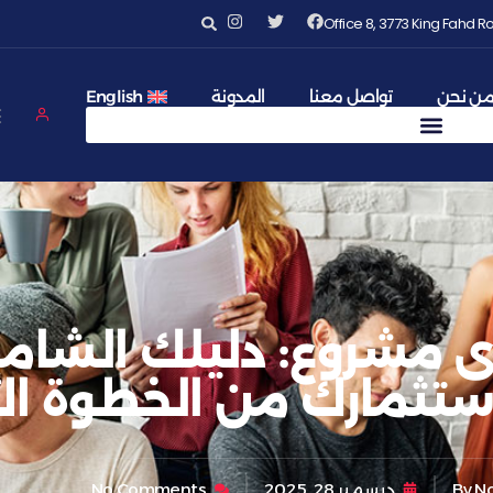
Office 8, 3773 King Fahd
ن نحن
تواصل معنا
المدونة
English
 مشروع: دليلك الشام
ستثمارك من الخطوة ال
No
By
ديسمبر 28, 2025
No Comments