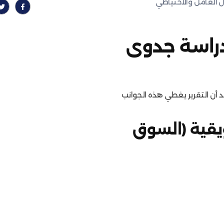
 العامل والاحتياطي
 دراسة جدوى
كد أن التقرير يغطي هذه الجوانب
ويقية (السوق