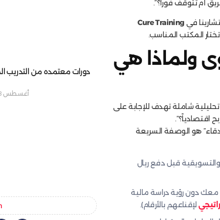
ق أم تتوقف فوراً؟”.
شارينا في
Cure Training
تار المكتب المناسب.
ى ولماذا هي
دورات معتمده من التدريب ال
أغسطس 8, 2025
ليلية شاملة تهدف للإجابة على
 اقتصادياً؟”.
دقاء” هو الوصفة السريعة
التسويقية قبل دفع ريال
معك دون رؤية دراسة مالية
اتيجي
لإقناعهم بالأرقام).
n