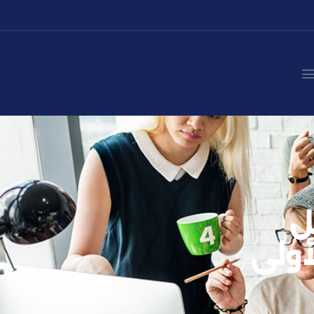
ل
أولى