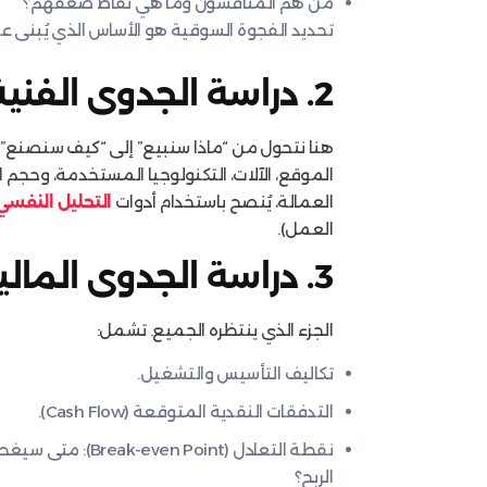
من هم المنافسون وما هي نقاط ضعفهم؟
تحديد الفجوة السوقية هو الأساس الذي يُبنى عل
2. دراسة الجدوى الفنية (كيف سننفذ؟)
هنا نتحول من “ماذا سنبيع” إلى “كيف سنصنع”. 
الموقع، الآلات، التكنولوجيا المستخدمة، وحجم 
العمالة، يُنصح باستخدام أدوات
التحليل النفسي
العمل).
3. دراسة الجدوى المالية (لغة الأرقام)
الجزء الذي ينتظره الجميع. تشمل:
تكاليف التأسيس والتشغيل.
التدفقات النقدية المتوقعة (Cash Flow).
نقطة التعادل (n Point
الربح؟