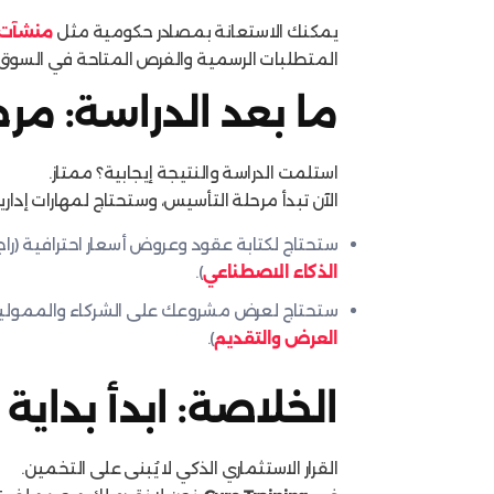
يمكنك الاستعانة بمصادر حكومية مثل
منشآت (nsha’at
المتطلبات الرسمية والفرص المتاحة في السوق
ما بعد الدراسة: مرح
استلمت الدراسة والنتيجة إيجابية؟ ممتاز.
الآن تبدأ مرحلة التأسيس، وستحتاج لمهارات إدار
ستحتاج لكتابة عقود وعروض أسعار احترافية (را
الذكاء الاصطناعي
).
ستحتاج لعرض مشروعك على الشركاء والممولي
العرض والتقديم
).
الخلاصة: ابدأ بداي
القرار الاستثماري الذكي لا يُبنى على التخمين.