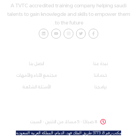
A TVTC accredited training company helping saudi
talents to gain knowlegde and skills to empower them
to the future.
إضاءات سريعة
روابط مفيدة
نبذة عنا
اتصل بنا
خدماتنا
مجتمع الآباء والأمهات
برامجنا
الأسئلة الشائعة
ساعات الدوام المدرسي
8 صباحًا - 5 مساءً، من الاثنين - السبت
مكتب رقم 8، 3773 طريق الملك فهد، الدمام، المملكة العربية السعودية