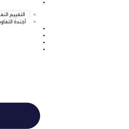
خدماتنا
التقييم الن
أجندة التفا
من نحن
تواصل معنا
المدونة
English