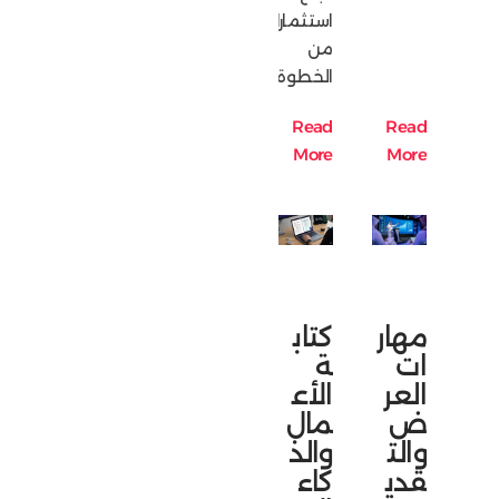
استثمارك
من
الخطوة
Read
Read
More
More
مهار
كتاب
ات
ة
العر
الأع
ض
مال
والت
والذ
قدي
كاء