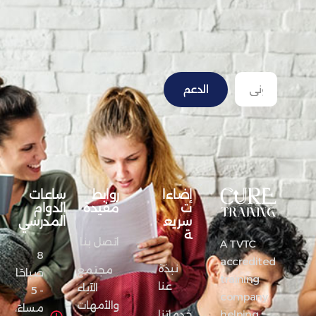
الدعم
إضاءا
روابط
ساعات
ت
مفيدة
الدوام
سريع
المدرسي
ة
اتصل بنا
A TVTC
8
accredited
نبذة
مجتمع
صباحًا
training
عنا
الآباء
- 5
company
والأمهات
مساءً،
helping
خدماتنا