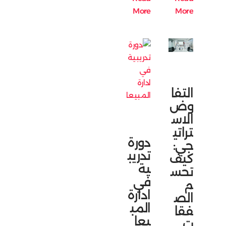
More
More
التفا
وض
الاس
تراتي
دورة
جي:
تدريب
كيف
ية
تحس
في
م
ادارة
الص
المب
فقا
يعا
ت