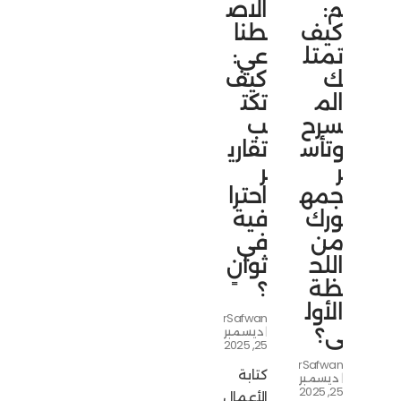
م:
الاص
كيف
طنا
تمتل
عي:
ك
كيف
الم
تكت
سرح
ب
وتأس
تقاري
ر
ر
جمه
احترا
ورك
فية
من
في
اللح
ثوانٍ
ظة
؟
الأول
NourSafwan
ى؟
ديسمبر
25, 2025
NourSafwan
كتابة
ديسمبر
25, 2025
الأعمال