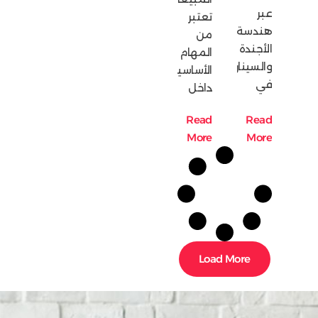
عبر
تعتبر
هندسة
من
الأجندة
المهام
والسيناريوهات؟
الأساسية
في
داخل
Read
Read
More
More
Load More