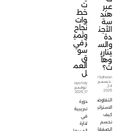
ت
عبر
خط
هند
وات
سة
نجاح
الأجن
وتمي
دة
ز في
والس
سو
يناري
ق
وها
العم
ت؟
ل
NourSafwan
ديسمبر
aya foly
24,
نوفمبر
2025
17, 2025
التفاوض
دورة
الاستراتيجي:
تدريبية
كيف
في
تحسم
ادارة
الصفقات
المبيعات