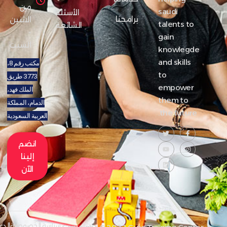
من
saudi
الأسئلة
برامجنا
الاثنين
talents to
الشائعة
-
gain
السبت
knowlegde
and skills
مكتب رقم 8،
to
3773 طريق
empower
الملك فهد،
them to
الدمام، المملكة
the future.
العربية السعودية
انضم
إلينا
الآن
سياسة الخصوصية
الدعم