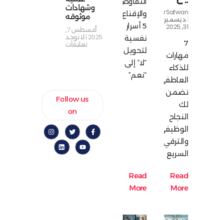
التفاوض
وشهادات
NourSafwan
والإقناع:
موثوقه
ديسمبر
5 أسرار
31, 2025
أغسطس 7,
2025
لا توجد
نفسية
7
تعليقات
لتحويل
مهارات
“لا” إلى
للذكاء
“نعم”
العاطفي
تضمن
Follow us
لك
on
النجاح
الوظيفي
والترقي
السريع
Read
Read
More
More