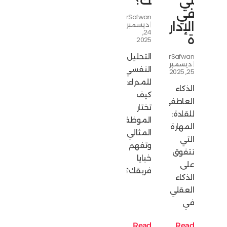
لي
ك؟
في
NourSafwan
الإدار
ديسمبر
24,
ة
2025
NourSafwan
التحليل
ديسمبر
النفسي
25, 2025
للمدراء:
الذكاء
كيف
العاطفي
تختار
للقادة:
الموظف
المهارة
المثالي
التي
وتفهم
تتفوق
خبايا
على
فريقك؟
الذكاء
العقلي
في
Read
Read