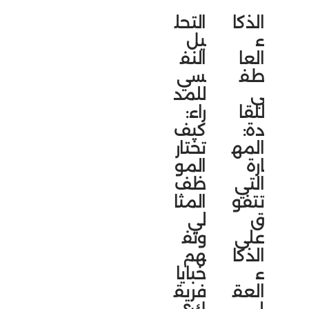
الذكا
التحل
ء
يل
العا
النف
طف
سي
ي
للمد
للقا
راء:
دة:
كيف
المه
تختار
ارة
المو
التي
ظف
تتفو
المثا
ق
لي
على
وتف
الذكا
هم
ء
خبايا
العق
فريق