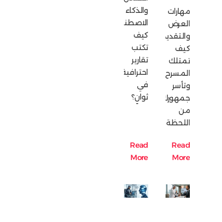
والذكاء
مهارات
الاصطناعي:
العرض
كيف
والتقديم:
تكتب
كيف
تقارير
تمتلك
احترافية
المسرح
في
وتأسر
ثوانٍ؟
جمهورك
من
اللحظة
Read
Read
More
More