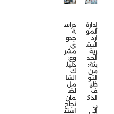
إدارة
دراس
المو
ة
ارد
جدو
البش
ى
رية
مشر
الحد
وع:
يثة:
دليل
من
ك
التو
الشا
ظي
مل
ف
لض
الذك
مان
ي
نجاح
إلى
استث