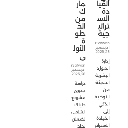
القيا
مار
دة
ك
الاس
من
تراتي
الخ
جية
طو
ة
NourSafwan
الأول
ديسمبر
28, 2025
ى
إدارة
NourSafwan
الموارد
ديسمبر
28, 2025
البشرية
الحديثة:
دراسة
من
جدوى
التوظيف
مشروع:
الذكي
دليلك
إلى
الشامل
القيادة
لضمان
الاستراتيجية
نجاح