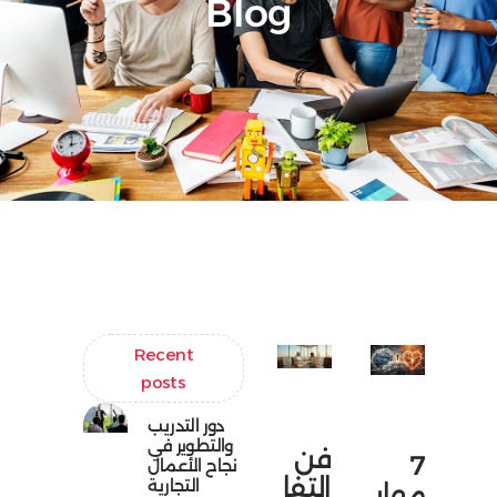
Blog
Recent
posts
دور التدريب
والتطوير في
فن
7
نجاح الأعمال
التفا
التجارية
مهار