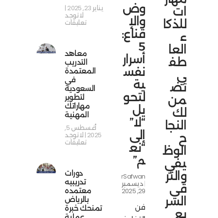
وض
يناير 23, 2025
ات
لا توجد
والإ
للذكا
تعليقات
قناع:
ء
5
العا
معاهد
أسرار
طف
التدريب
نفس
المعتمدة
ي
في
ية
تض
السعودية
لتحو
لتطوير
من
مهاراتك
يل
لك
المهنية
“لا”
النجا
أغسطس 5,
إلى
2025
لا توجد
ح
تعليقات
“نع
الوظ
م”
يفي
دورات
والتر
NourSafwan
تدريبيه
ديسمبر
قي
معتمده
29, 2025
السر
بالرياض
فن
تمنحك خبرة
يع
عملية