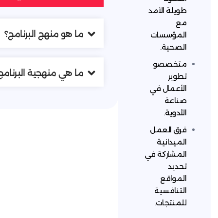
لأمد
ما هو منهج البرنامج؟
سات
.
صو
ما هي منهجية البرنامج؟
 في
عمل
ية
كة في
ع
ية
ت.