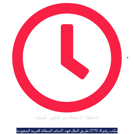
8 صباحًا - 5 مساءً، من الاثنين - السبت
مكتب رقم 8، 3773 طريق الملك فهد، الدمام، المملكة العربية السعودية