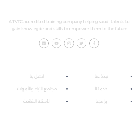
A TVTC accredited training company helping saudi talents to
gain knowlegde and skills to empower them to the future.
إضاءات سريعة
روابط مفيدة
نبذة عنا
اتصل بنا
خدماتنا
مجتمع الآباء والأمهات
برامجنا
الأسئلة الشائعة
ساعات الدوام المدرسي