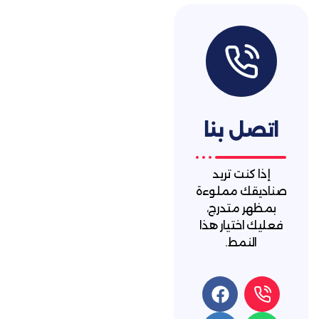
 بنا
ت تريد
 مملوءة
متدرج،
تيار هذا
مط.