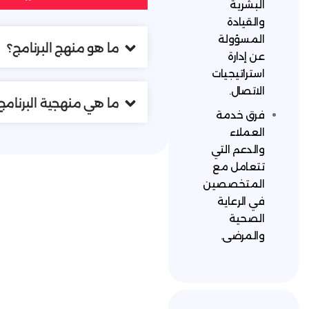
ة
لة
ما هو منهج البرنامج؟
ة
جيات
.
ما هي منهجية البرنامج؟
مة
التي
 مع
صصين
اية
ى.