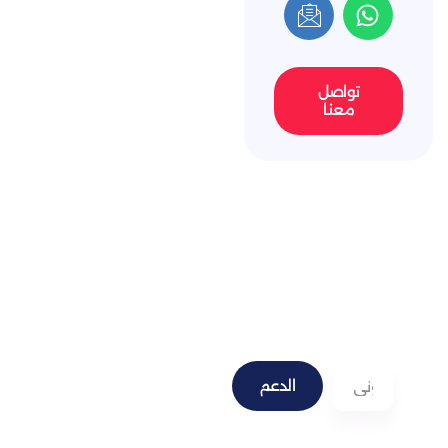
صل
نا
الدعم