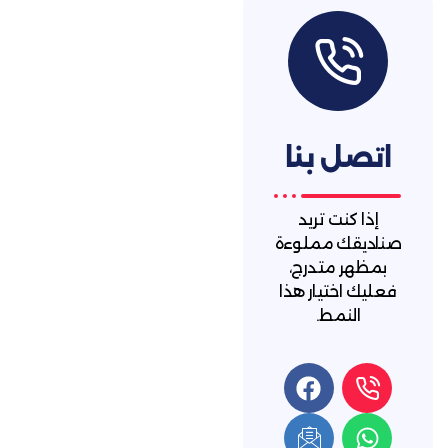
بنا
 تريد
مملوءة
تدرج،
يار هذا
ط.