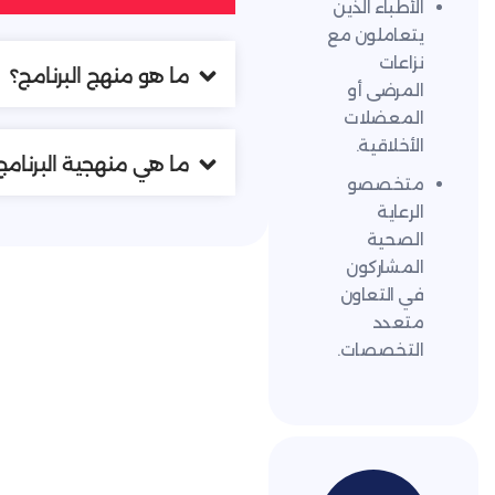
الذين
ون مع
ما هو منهج البرنامج؟
أو
ات
ة.
ما هي منهجية البرنامج؟
صو
كون
اون
ات.