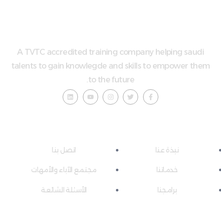
A TVTC accredited training company helpi
talents to gain knowlegde and skills to emp
to the future.
ءات سريعة
روابط مفيدة
ذة عنا
اتصل بنا
دماتنا
مجتمع الآباء والأمهات
رامجنا
الأسئلة الشائعة