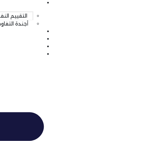
خدماتنا
التقييم الن
أجندة التفا
من نحن
تواصل معنا
المدونة
English