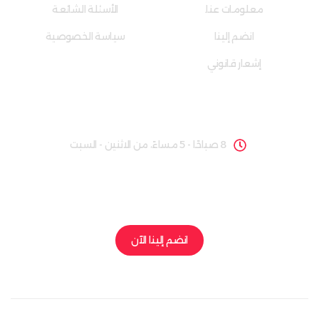
معلومات عنا.
الأسئلة الشائعة
انضم إلينا
سياسة الخصوصية
إشعار قانوني
ساعات العمل
8 صباحًا - 5 مساءً، من الاثنين - السبت
لنبدأ رحلة النجاح ونعزز الإيرادات لعملك. ارتقِ بشركتك إلى
المستوى التالي.
انضم إلينا الآن